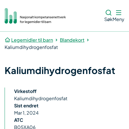
Søk
Meny
Legemidler til barn
Blandekort
Kaliumdihydrogenfosfat
Kaliumdihydrogenfosfat
Virkestoff
Kaliumdihydrogenfosfat
Sist endret
Mar 1, 2024
ATC
B05XA06