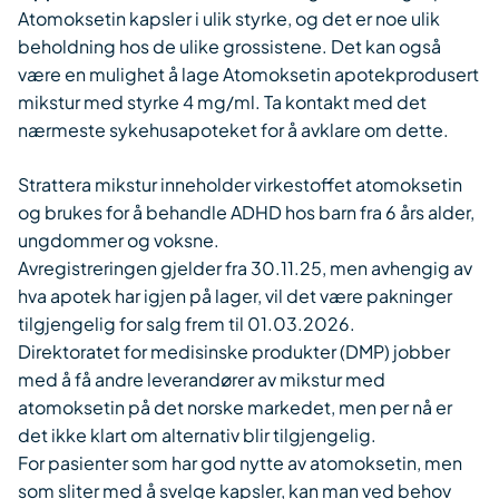
Atomoksetin kapsler i ulik styrke, og det er noe ulik
beholdning hos de ulike grossistene. Det kan også
være en mulighet å lage Atomoksetin apotekprodusert
mikstur med styrke 4 mg/ml. Ta kontakt med det
nærmeste sykehusapoteket for å avklare om dette.
Strattera mikstur inneholder virkestoffet atomoksetin
og brukes for å behandle ADHD hos barn fra 6 års alder,
ungdommer og voksne.
Avregistreringen gjelder fra 30.11.25, men avhengig av
hva apotek har igjen på lager, vil det være pakninger
tilgjengelig for salg frem til 01.03.2026.
Direktoratet for medisinske produkter (DMP) jobber
med å få andre leverandører av mikstur med
atomoksetin på det norske markedet, men per nå er
det ikke klart om alternativ blir tilgjengelig.
For pasienter som har god nytte av atomoksetin, men
som sliter med å svelge kapsler, kan man ved behov